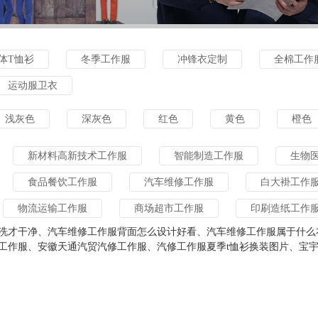
体T恤衫
冬季工作服
冲锋衣定制
全棉工作
运动服卫衣
浅灰色
深灰色
红色
黄色
橙色
新材料高新技术工作服
智能制造工作服
生物
食品餐饮工作服
汽车维修工作服
白大褂工作
物流运输工作服
商场超市工作服
印刷造纸工作
洗才干净、汽车维修工作服背面怎么设计好看、汽车维修工作服属于什么衣
新能源工作服
信息技术工作服
地质矿产
工作服、安徽天通汽贸汽修工作服、汽修工作服夏季t恤衫换装图片、宝宇