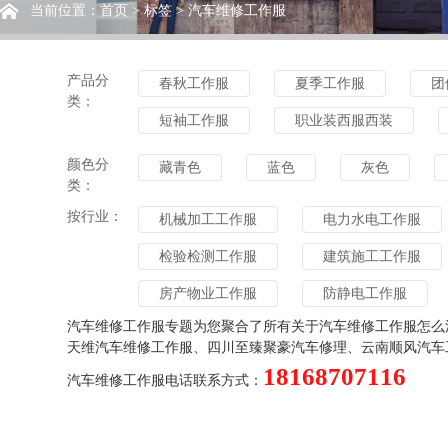
当前位置：
首页
>
标签
> 汽车维修工作服
产品分
春秋工作服
夏季工作服
团
类：
短袖工作服
职业装西服西装
颜色分
藏青色
蓝色
灰色
类：
按行业：
机械加工工作服
电力水电工作服
检验检测工作服
建筑施工工作服
房产物业工作服
防静电工作服
汽车维修工作服专题为您聚合了所有关于汽车维修工作服怎么
燃气行业工作服
广告咨询工作服
天维汽车维修工作服、四川至臻聚豪汽车修理、云南顺风汽车
18168707116
汽车维修工作服电话联系方式：