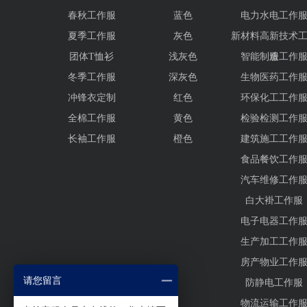
春秋工作服
蓝色
电力水电工作
夏季工作服
灰色
新材料高新技术
团体T恤衫
浅灰色
智能制造工作
服
冬季工作服
深灰色
生物医药工作
冲锋衣定制
红色
环保化工工作
全棉工作服
黄色
检验检测工作
长袖工作服
橙色
建筑施工工作
食品餐饮工作
汽车维修工作
白大褂工作服
电子电器工作
生产加工工作
房产物业工作
请您留言
防静电工作服
物流运输工作