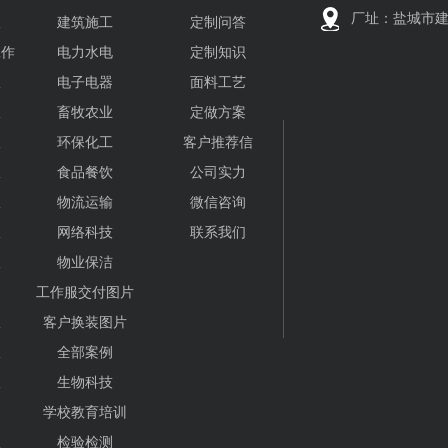
厂址：盐城市建
服
建筑施工
定制问答
工作
电力水电
定制知识
服
电子电器
面料工艺
服
畜牧农业
定做方案
服
环保化工
客户推荐信
服
食品餐饮
公司实力
服
物流运输
微信咨询
服
网络科技
联系我们
服
物业保洁
工作服交付图片
服
客户换装图片
服
全部案例
服
生物科技
学校教育培训
服
检验检测