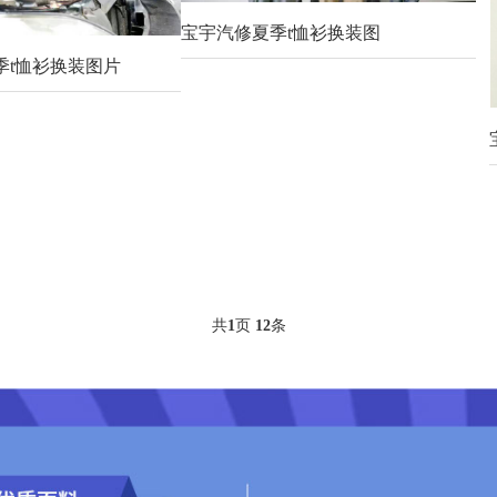
宝宇汽修夏季t恤衫换装图
季t恤衫换装图片
共
1
页
12
条